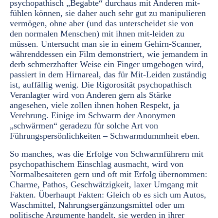
psychopathisch „Begabte“ durchaus mit Anderen mit
-
fühlen können, sie daher auch sehr gut zu manipulieren
vermögen, ohne aber (und das unterscheidet sie von
den normalen Menschen) mit ihnen mit
-
leiden zu
müssen. Untersucht man sie in einem Gehirn-Scanner,
währenddessen ein Film demonstriert, wie jemandem in
derb schmerzhafter Weise ein Finger umgebogen wird,
passiert in dem Hirnareal, das für Mit-Leiden zuständig
ist, auffällig wenig. Die Rigorosität psychopathisch
Veranlagter wird von Anderen gern als Stärke
angesehen, viele zollen ihnen hohen Respekt, ja
Verehrung. Einige im Schwarm der Anonymen
„schwärmen“ geradezu für solche Art von
Führungspersönlichkeiten – Schwarmdummheit eben.
So manches, was die Erfolge von Schwarmführern mit
psychopathischem Einschlag ausmacht, wird von
Normalbesaiteten gern und oft mit Erfolg übernommen:
Charme, Pathos, Geschwätzigkeit, laxer Umgang mit
Fakten. Überhaupt Fakten: Gleich ob es sich um Autos,
Waschmittel, Nahrungsergänzungsmittel oder um
politische Argumente handelt, sie werden in ihrer